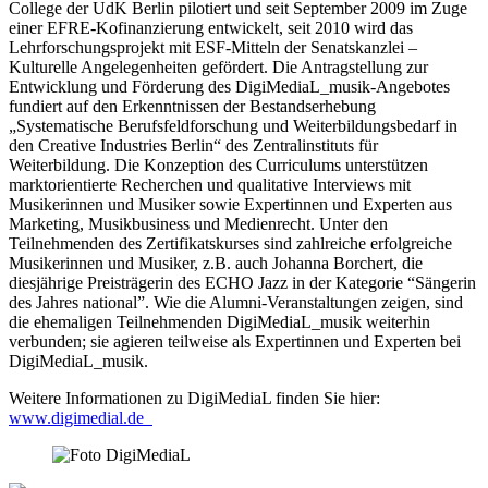
College der UdK Berlin pilotiert und seit September 2009 im Zuge
einer EFRE-Kofinanzierung entwickelt, seit 2010 wird das
Lehrforschungsprojekt mit ESF-Mitteln der Senatskanzlei –
Kulturelle Angelegenheiten gefördert. Die Antragstellung zur
Entwicklung und Förderung des DigiMediaL_musik-Angebotes
fundiert auf den Erkenntnissen der Bestandserhebung
„Systematische Berufsfeldforschung und Weiterbildungsbedarf in
den Creative Industries Berlin“ des Zentralinstituts für
Weiterbildung. Die Konzeption des Curriculums unterstützen
marktorientierte Recherchen und qualitative Interviews mit
Musikerinnen und Musiker sowie Expertinnen und Experten aus
Marketing, Musikbusiness und Medienrecht. Unter den
Teilnehmenden des Zertifikatskurses sind zahlreiche erfolgreiche
Musikerinnen und Musiker, z.B. auch Johanna Borchert, die
diesjährige Preisträgerin des ECHO Jazz in der Kategorie “Sängerin
des Jahres national”. Wie die Alumni-Veranstaltungen zeigen, sind
die ehemaligen Teilnehmenden DigiMediaL_musik weiterhin
verbunden; sie agieren teilweise als Expertinnen und Experten bei
DigiMediaL_musik.
Weitere Informationen zu DigiMediaL finden Sie hier:
www.digimedial.de